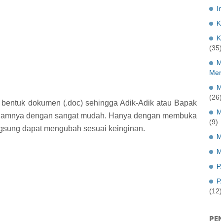
I
K
K
(35
M
Mer
M
(26
 bentuk dokumen (.doc) sehingga Adik-Adik atau Bapak
M
idalamnya dengan sangat mudah. Hanya dengan membuka
(9)
angsung dapat mengubah sesuai keinginan.
M
M
P
P
(12
PE