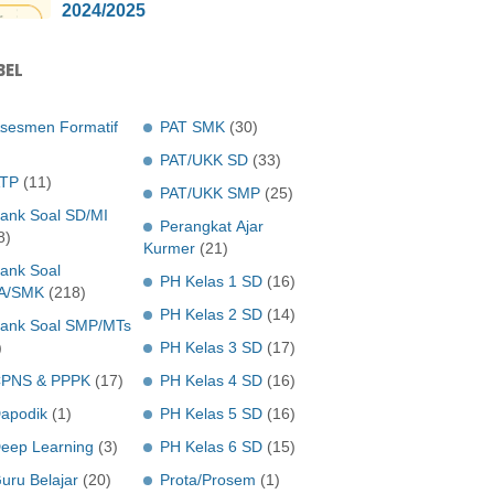
2024/2025
BEL
sesmen Formatif
PAT SMK
(30)
PAT/UKK SD
(33)
TP
(11)
PAT/UKK SMP
(25)
ank Soal SD/MI
Perangkat Ajar
8)
Kurmer
(21)
ank Soal
PH Kelas 1 SD
(16)
A/SMK
(218)
PH Kelas 2 SD
(14)
ank Soal SMP/MTs
)
PH Kelas 3 SD
(17)
PNS & PPPK
(17)
PH Kelas 4 SD
(16)
apodik
(1)
PH Kelas 5 SD
(16)
eep Learning
(3)
PH Kelas 6 SD
(15)
uru Belajar
(20)
Prota/Prosem
(1)