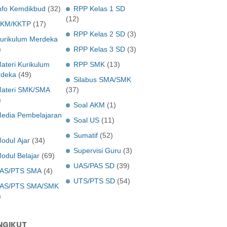
nfo Kemdikbud
(32)
RPP Kelas 1 SD
(12)
KM/KKTP
(17)
RPP Kelas 2 SD
(3)
urikulum Merdeka
)
RPP Kelas 3 SD
(3)
ateri Kurikulum
RPP SMK
(13)
deka
(49)
Silabus SMA/SMK
ateri SMK/SMA
(37)
)
Soal AKM
(1)
edia Pembelajaran
Soal US
(11)
Sumatif
(52)
odul Ajar
(34)
Supervisi Guru
(3)
odul Belajar
(69)
UAS/PAS SD
(39)
AS/PTS SMA
(4)
UTS/PTS SD
(54)
AS/PTS SMA/SMK
)
NGIKUT