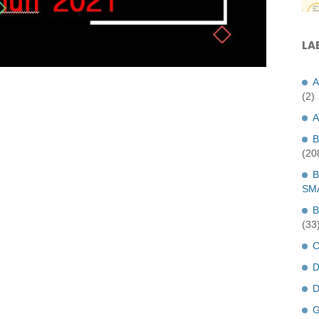
LA
A
(2)
A
B
(20
B
SM
B
(33
C
D
D
G