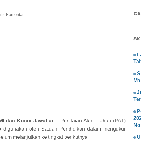
CAR
lis Komentar
AR
L
Ta
S
Ma
J
Te
P
20
 MI dan Kunci Jawaban
- Penilaian Akhir Tahun (PAT)
No.
ap digunakan oleh Satuan Pendidikan dalam mengukur
belum melanjutkan ke tingkat berikutnya.
U