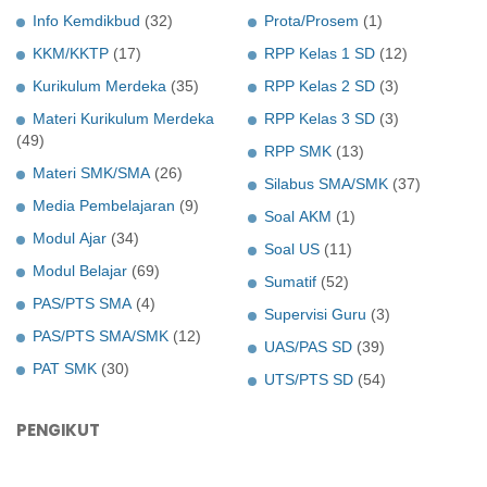
Info Kemdikbud
(32)
Prota/Prosem
(1)
KKM/KKTP
(17)
RPP Kelas 1 SD
(12)
Kurikulum Merdeka
(35)
RPP Kelas 2 SD
(3)
Materi Kurikulum Merdeka
RPP Kelas 3 SD
(3)
(49)
RPP SMK
(13)
Materi SMK/SMA
(26)
Silabus SMA/SMK
(37)
Media Pembelajaran
(9)
Soal AKM
(1)
Modul Ajar
(34)
Soal US
(11)
Modul Belajar
(69)
Sumatif
(52)
PAS/PTS SMA
(4)
Supervisi Guru
(3)
PAS/PTS SMA/SMK
(12)
UAS/PAS SD
(39)
PAT SMK
(30)
UTS/PTS SD
(54)
PENGIKUT