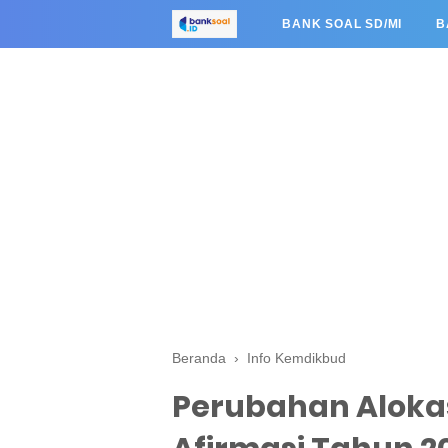
BANK SOAL SD/MI
B
Beranda
›
Info Kemdikbud
Perubahan Alokas