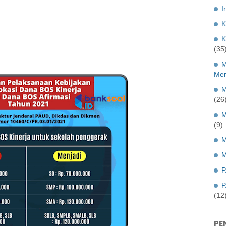
I
K
K
(35
M
Mer
M
(26
M
(9)
M
M
P
P
(12
PE