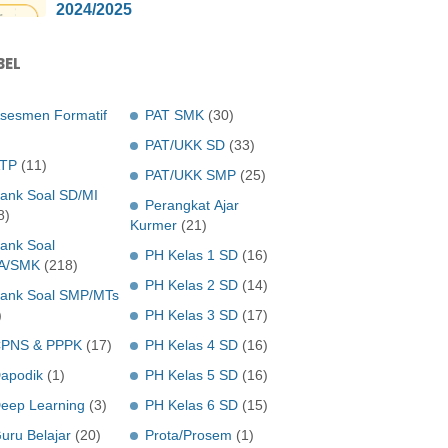
2024/2025
BEL
sesmen Formatif
PAT SMK
(30)
PAT/UKK SD
(33)
TP
(11)
PAT/UKK SMP
(25)
ank Soal SD/MI
Perangkat Ajar
8)
Kurmer
(21)
ank Soal
PH Kelas 1 SD
(16)
A/SMK
(218)
PH Kelas 2 SD
(14)
ank Soal SMP/MTs
)
PH Kelas 3 SD
(17)
PNS & PPPK
(17)
PH Kelas 4 SD
(16)
apodik
(1)
PH Kelas 5 SD
(16)
eep Learning
(3)
PH Kelas 6 SD
(15)
uru Belajar
(20)
Prota/Prosem
(1)