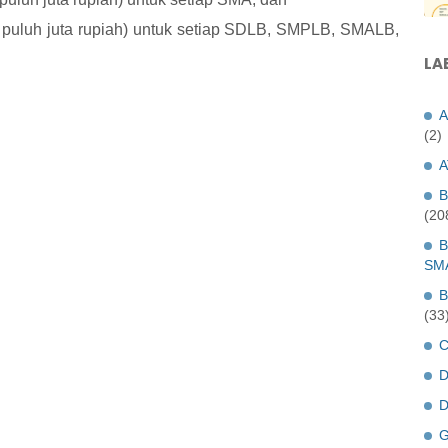
 puluh juta rupiah) untuk setiap SDLB, SMPLB, SMALB,
LA
A
(2)
A
B
(20
B
SM
B
(33
C
D
D
G