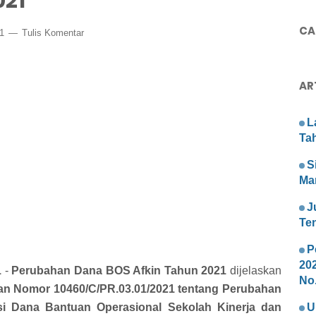
021
CAR
21
Tulis Komentar
AR
L
Ta
S
Ma
J
Te
P
20
1
-
Perubahan Dana BOS Afkin Tahun 2021
dijelaskan
No.
an Nomor 10460/C/PR.03.01/2021
tentang Perubahan
si Dana Bantuan Operasional Sekolah Kinerja dan
U