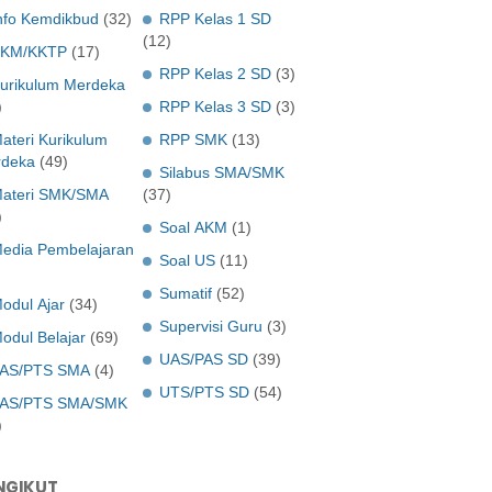
nfo Kemdikbud
(32)
RPP Kelas 1 SD
(12)
KM/KKTP
(17)
RPP Kelas 2 SD
(3)
urikulum Merdeka
)
RPP Kelas 3 SD
(3)
ateri Kurikulum
RPP SMK
(13)
deka
(49)
Silabus SMA/SMK
ateri SMK/SMA
(37)
)
Soal AKM
(1)
edia Pembelajaran
Soal US
(11)
Sumatif
(52)
odul Ajar
(34)
Supervisi Guru
(3)
odul Belajar
(69)
UAS/PAS SD
(39)
AS/PTS SMA
(4)
UTS/PTS SD
(54)
AS/PTS SMA/SMK
)
NGIKUT