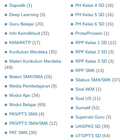
Dapodik
(1)
PH Kelas 4 SD
(16)
Deep Learning
(3)
PH Kelas 5 SD
(16)
Guru Belajar
(20)
PH Kelas 6 SD
(15)
Info Kemdikbud
(32)
Prota/Prosem
(1)
KKM/KKTP
(17)
RPP Kelas 1 SD
(12)
Kurikulum Merdeka
(35)
RPP Kelas 2 SD
(3)
Materi Kurikulum Merdeka
RPP Kelas 3 SD
(3)
(49)
RPP SMK
(13)
Materi SMK/SMA
(26)
Silabus SMA/SMK
(37)
Media Pembelajaran
(9)
Soal AKM
(1)
Modul Ajar
(34)
Soal US
(11)
Modul Belajar
(69)
Sumatif
(52)
PAS/PTS SMA
(4)
Supervisi Guru
(3)
PAS/PTS SMA/SMK
(12)
UAS/PAS SD
(39)
PAT SMK
(30)
UTS/PTS SD
(54)