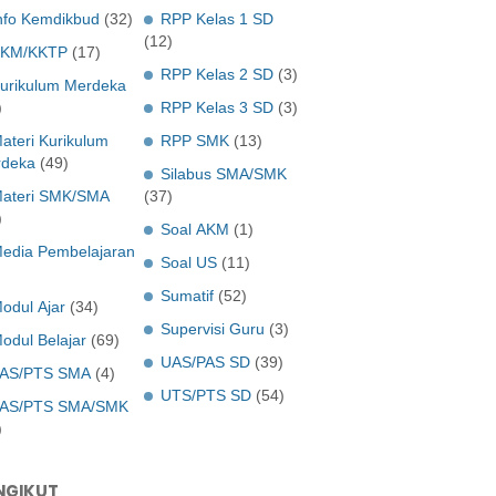
nfo Kemdikbud
(32)
RPP Kelas 1 SD
(12)
KM/KKTP
(17)
RPP Kelas 2 SD
(3)
urikulum Merdeka
)
RPP Kelas 3 SD
(3)
ateri Kurikulum
RPP SMK
(13)
deka
(49)
Silabus SMA/SMK
ateri SMK/SMA
(37)
)
Soal AKM
(1)
edia Pembelajaran
Soal US
(11)
Sumatif
(52)
odul Ajar
(34)
Supervisi Guru
(3)
odul Belajar
(69)
UAS/PAS SD
(39)
AS/PTS SMA
(4)
UTS/PTS SD
(54)
AS/PTS SMA/SMK
)
NGIKUT