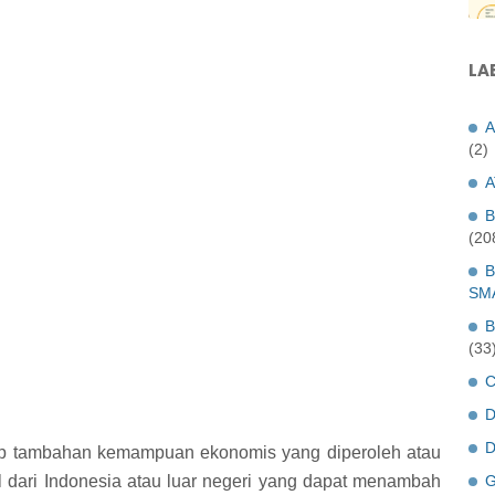
LA
A
(2)
A
B
(20
B
SM
B
(33
C
D
D
iap tambahan kemampuan ekonomis yang diperoleh atau
al dari Indonesia atau luar negeri yang dapat menambah
G