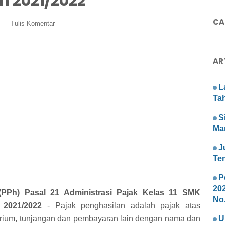
n 2021/2022
CAR
Tulis Komentar
AR
L
Ta
S
Ma
J
Te
P
20
(PPh) Pasal 21 Administrasi Pajak Kelas 11 SMK
No.
 2021/2022
- Pajak penghasilan adalah pajak atas
rarium, tunjangan dan pembayaran lain dengan nama dan
U