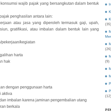
 konsumsi wajib pajak yang bersangkutan dalam bentuk
I
K
pajak penghasilan antara lain:
K
erjaan atau jasa yang diperoleh termasuk gaji, upah,
(35
iun, gratifikasi, atau imbalan dalam bentuk lain yang
M
Mer
/pekerjaan/kegiatan
M
(26
galihan harta
M
an hak
(9)
M
M
P
gan dengan penggunaan harta
P
i aktiva
(12
 dan imbalan karena jaminan pengembalian utang
ran berkala
PE