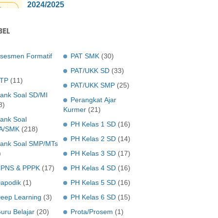
2024/2025
BEL
sesmen Formatif
PAT SMK
(30)
PAT/UKK SD
(33)
TP
(11)
PAT/UKK SMP
(25)
ank Soal SD/MI
Perangkat Ajar
8)
Kurmer
(21)
ank Soal
PH Kelas 1 SD
(16)
A/SMK
(218)
PH Kelas 2 SD
(14)
ank Soal SMP/MTs
)
PH Kelas 3 SD
(17)
PNS & PPPK
(17)
PH Kelas 4 SD
(16)
apodik
(1)
PH Kelas 5 SD
(16)
eep Learning
(3)
PH Kelas 6 SD
(15)
uru Belajar
(20)
Prota/Prosem
(1)