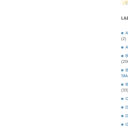
LA
A
(2)
A
B
(20
B
SM
B
(33
C
D
D
G