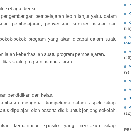
I
tu sebagai berikut:
K
pengembangan pembelajaran lebih lanjut yaitu, dalam
K
atan pembelajaran, penyediaan sumber belajar dan
(35
M
okok-pokok program yang akan dicapai dalam suatu
Mer
M
nilaian keberhasilan suatu program pembelajaran.
(26
bilitas suatu program pembelajaran.
M
(9)
M
M
uan pendidikan dan kelas.
P
gambaran mengenai kompetensi dalam aspek sikap,
P
us dipelajari oleh peserta didik untuk jenjang sekolah,
(12
akan kemampuan spesifik yang mencakup sikap,
PE