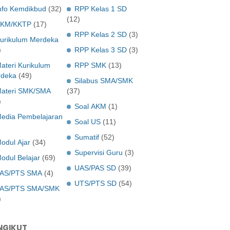
nfo Kemdikbud
(32)
RPP Kelas 1 SD
(12)
KM/KKTP
(17)
RPP Kelas 2 SD
(3)
urikulum Merdeka
)
RPP Kelas 3 SD
(3)
ateri Kurikulum
RPP SMK
(13)
deka
(49)
Silabus SMA/SMK
ateri SMK/SMA
(37)
)
Soal AKM
(1)
edia Pembelajaran
Soal US
(11)
Sumatif
(52)
odul Ajar
(34)
Supervisi Guru
(3)
odul Belajar
(69)
UAS/PAS SD
(39)
AS/PTS SMA
(4)
UTS/PTS SD
(54)
AS/PTS SMA/SMK
)
NGIKUT