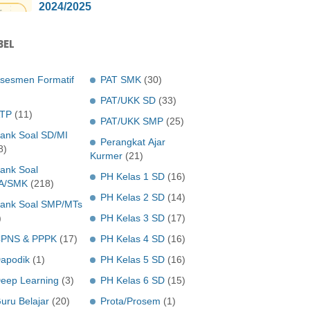
2024/2025
BEL
sesmen Formatif
PAT SMK
(30)
PAT/UKK SD
(33)
TP
(11)
PAT/UKK SMP
(25)
ank Soal SD/MI
Perangkat Ajar
8)
Kurmer
(21)
ank Soal
PH Kelas 1 SD
(16)
A/SMK
(218)
PH Kelas 2 SD
(14)
ank Soal SMP/MTs
)
PH Kelas 3 SD
(17)
PNS & PPPK
(17)
PH Kelas 4 SD
(16)
apodik
(1)
PH Kelas 5 SD
(16)
eep Learning
(3)
PH Kelas 6 SD
(15)
uru Belajar
(20)
Prota/Prosem
(1)