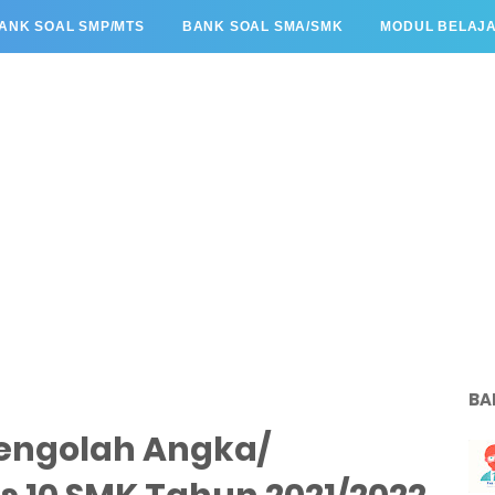
ANK SOAL SMP/MTS
BANK SOAL SMA/SMK
MODUL BELAJ
BA
 Pengolah Angka/