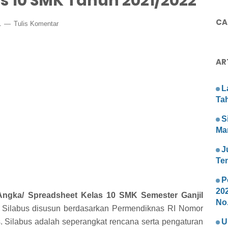
s 10 SMK Tahun 2021/2022
CAR
1
Tulis Komentar
AR
L
Ta
S
Ma
J
Te
P
20
Angka/ Spreadsheet Kelas 10 SMK Semester Ganjil
No.
 Silabus disusun berdasarkan Permendiknas RI Nomor
. Silabus adalah seperangkat rencana serta pengaturan
U