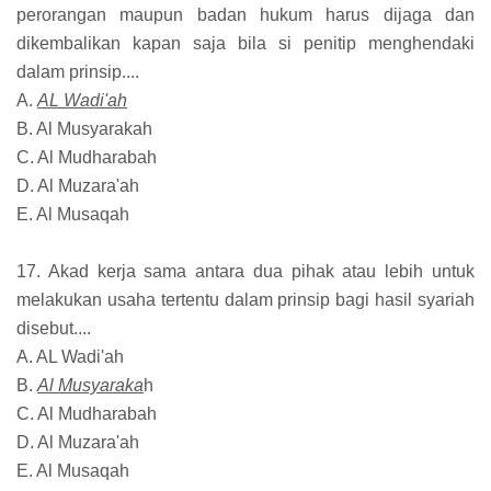
perorangan maupun badan hukum harus dijaga dan
dikembalikan kapan saja bila si penitip menghendaki
dalam prinsip....
A.
AL Wadi'ah
B. Al Musyarakah
C. Al Mudharabah
D. Al Muzara'ah
E. Al Musaqah
17. Akad kerja sama antara dua pihak atau lebih untuk
melakukan usaha tertentu dalam prinsip bagi hasil syariah
disebut....
A. AL Wadi'ah
B.
Al Musyaraka
h
C. Al Mudharabah
D. Al Muzara'ah
E. Al Musaqah