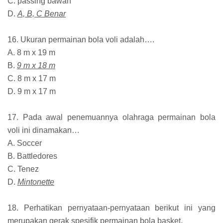
C. passing bawah
D.
A, B, C Benar
16. Ukuran permainan bola voli adalah….
A. 8 m x 19 m
B.
9 m x 18 m
C. 8 m x 17 m
D. 9 m x 17 m
17. Pada awal penemuannya olahraga permainan bola
voli ini dinamakan…
A. Soccer
B. Battledores
C. Tenez
D.
Mintonette
18. Perhatikan pernyataan-pernyataan berikut ini yang
merupakan gerak spesifik permainan bola basket.