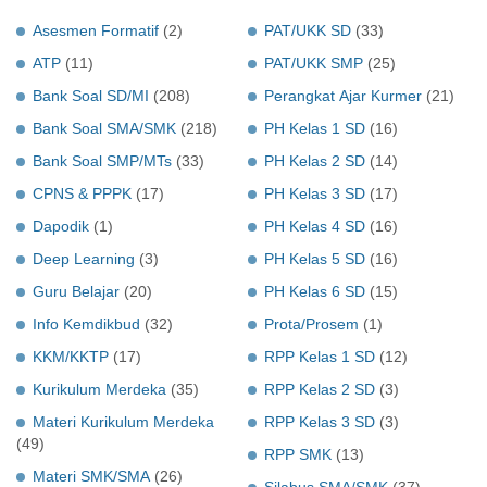
Asesmen Formatif
(2)
PAT/UKK SD
(33)
ATP
(11)
PAT/UKK SMP
(25)
Bank Soal SD/MI
(208)
Perangkat Ajar Kurmer
(21)
Bank Soal SMA/SMK
(218)
PH Kelas 1 SD
(16)
Bank Soal SMP/MTs
(33)
PH Kelas 2 SD
(14)
CPNS & PPPK
(17)
PH Kelas 3 SD
(17)
Dapodik
(1)
PH Kelas 4 SD
(16)
Deep Learning
(3)
PH Kelas 5 SD
(16)
Guru Belajar
(20)
PH Kelas 6 SD
(15)
Info Kemdikbud
(32)
Prota/Prosem
(1)
KKM/KKTP
(17)
RPP Kelas 1 SD
(12)
Kurikulum Merdeka
(35)
RPP Kelas 2 SD
(3)
Materi Kurikulum Merdeka
RPP Kelas 3 SD
(3)
(49)
RPP SMK
(13)
Materi SMK/SMA
(26)
Silabus SMA/SMK
(37)