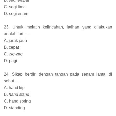
B.
segi empat
C. segi lima
D. segi enam
23. Untuk melatih kelincahan, latihan yang dilakukan
adalah lari ….
A. jarak jauh
B. cepat
C.
zig-zag
D. pagi
24. Sikap berdiri dengan tangan pada senam lantai di
sebut ….
A. hand kip
B.
hand stand
C. hand spring
D. standing