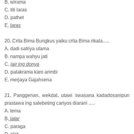
B. wirama
C. titi laras
D. pathet
E.
laras
20. Crita Bima Bungkus yaiku crita Bima rikala….
A. dadi satriya utama
B. nampa wahyu jati
C.
lair ing donya
D. palakrama karo arimbi
E. merjaya Gajahsena
21. Panggenan, wekdal, utawi swasana kadadosanipun
prastawa ing salebeting cariyos diarani ….
A. tema
B.
latar
C. paraga