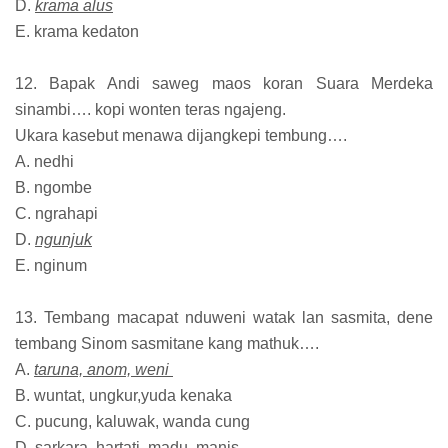
D.
krama alus
E. krama kedaton
12. Bapak Andi saweg maos koran Suara Merdeka
sinambi…. kopi wonten teras ngajeng.
Ukara kasebut menawa dijangkepi tembung….
A. nedhi
B. ngombe
C. ngrahapi
D.
ngunjuk
E. nginum
13. Tembang macapat nduweni watak lan sasmita, dene
tembang Sinom sasmitane kang mathuk….
A.
taruna, anom, weni
B. wuntat, ungkur,yuda kenaka
C. pucung, kaluwak, wanda cung
D. sarkara, hartati, madu, manis