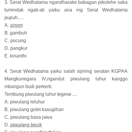
3. Serat Wedhatama ngandharake babagan pikolehe saka
tumindak ngati-ati yaiku ana ing Serat Wedhatama
pupuh….
A.
sinom
B. gambuh
C. pocung
D. pangkur
E. kinanthi
4. Serat Wedhatama yaiku salah sijining seratan KGPAA
Mangkunegara IV,ngandut piwulang luhur kanggo
mbangun budi perkerti.
Tembung piwulang luhur tegese….
A. piwulang leluhur
B. piwulang golet kasugihan
C. piwulang basa jawa
D.
piwulang becik