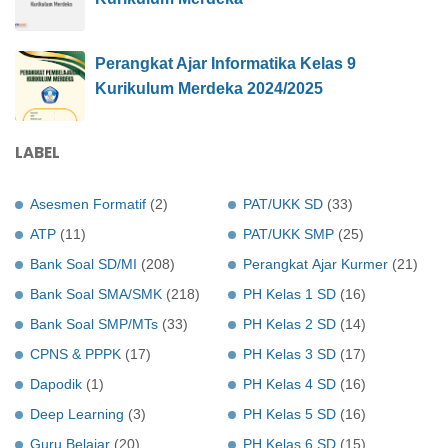
Perangkat Ajar Informatika Kelas 9
Kurikulum Merdeka 2024/2025
LABEL
Asesmen Formatif
(2)
PAT/UKK SD
(33)
ATP
(11)
PAT/UKK SMP
(25)
Bank Soal SD/MI
(208)
Perangkat Ajar Kurmer
(21)
Bank Soal SMA/SMK
(218)
PH Kelas 1 SD
(16)
Bank Soal SMP/MTs
(33)
PH Kelas 2 SD
(14)
CPNS & PPPK
(17)
PH Kelas 3 SD
(17)
Dapodik
(1)
PH Kelas 4 SD
(16)
Deep Learning
(3)
PH Kelas 5 SD
(16)
Guru Belajar
(20)
PH Kelas 6 SD
(15)