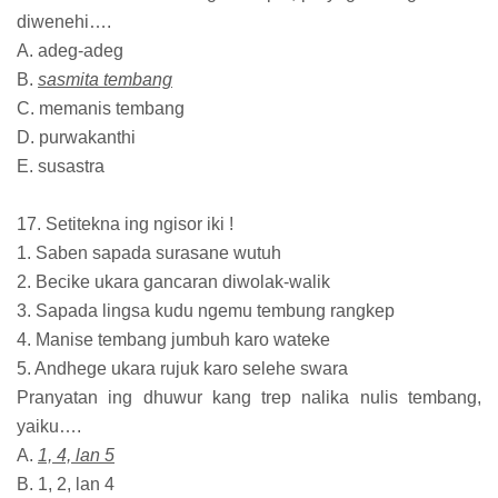
diwenehi….
A. adeg-adeg
B.
sasmita tembang
C. memanis tembang
D. purwakanthi
E. susastra
17. Setitekna ing ngisor iki !
1. Saben sapada surasane wutuh
2. Becike ukara gancaran diwolak-walik
3. Sapada lingsa kudu ngemu tembung rangkep
4. Manise tembang jumbuh karo wateke
5. Andhege ukara rujuk karo selehe swara
Pranyatan ing dhuwur kang trep nalika nulis tembang,
yaiku….
A.
1, 4, lan 5
B. 1, 2, lan 4