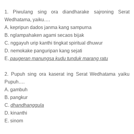
1. Piwulang sing ora diandharake sajroning Serat
Wedhatama, yaiku….
A. kepripun dados janma kang sampurna
B. nglampahaken agami secaos bijak
C. nggayuh urip kanthi tingkat spiritual dhuwur
D. nemokake panguripan kang sejati
E.
paugeran manungsa kudu tunduk marang ratu
2. Pupuh sing ora kaserat ing Serat Wedhatama yaiku
Pupuh….
A. gambuh
B. pangkur
C.
dhandhanggula
D. kinanthi
E. sinom