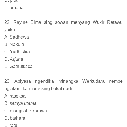
D. plot
E. amanat
22. Rayine Bima sing sowan menyang Wukir Retawu
yaiku….
A. Sadhewa
B. Nakula
C. Yudhistira
D.
Arjuna
E. Gathutkaca
23. Abiyasa ngendika minangka Werkudara nembe
nglakoni karmane sing bakal dadi….
A. raseksa
B.
satriya utama
C. mungsuhe kurawa
D. bathara
E. ratu