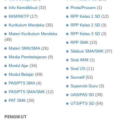
Info Kemdikbud
(32)
Prota/Prosem
(1)
KKM/KKTP
(17)
RPP Kelas 1 SD
(12)
Kurikulum Merdeka
(35)
RPP Kelas 2 SD
(3)
Materi Kurikulum Merdeka
RPP Kelas 3 SD
(3)
(49)
RPP SMK
(13)
Materi SMK/SMA
(26)
Silabus SMA/SMK
(37)
Media Pembelajaran
(9)
Soal AKM
(1)
Modul Ajar
(34)
Soal US
(11)
Modul Belajar
(69)
Sumatif
(52)
PAS/PTS SMA
(4)
Supervisi Guru
(3)
PAS/PTS SMA/SMK
(12)
UAS/PAS SD
(39)
PAT SMK
(30)
UTS/PTS SD
(54)
PENGIKUT