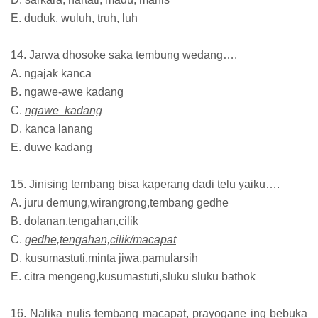
E. duduk, wuluh, truh, luh
14. Jarwa dhosoke saka tembung wedang….
A. ngajak kanca
B. ngawe-awe kadang
C.
ngawe kadang
D. kanca lanang
E. duwe kadang
15. Jinising tembang bisa kaperang dadi telu yaiku….
A. juru demung,wirangrong,tembang gedhe
B. dolanan,tengahan,cilik
C.
gedhe,tengahan,cilik/macapat
D. kusumastuti,minta jiwa,pamularsih
E. citra mengeng,kusumastuti,sluku sluku bathok
16. Nalika nulis tembang macapat, prayogane ing bebuka