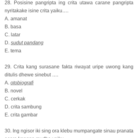
28. Posisine pangripta ing crita utawa carane pangripta
nyritakake isine crita yaiku….
A. amanat
B. basa
C. latar
D.
sudut pandang
E. tema
29. Crita kang surasane fakta riwayat uripe uwong kang
ditulis dhewe sinebut ….
A.
otobiografi
B. novel
C. cerkak
D. crita sambung
E. crita gambar
30. Ing ngisor iki sing ora klebu mumpangate sinau pranata