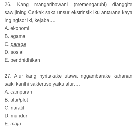
26. Kang mangaribawani (memengaruhi) dianggite
sawijining Cerkak saka unsur ekstrinsik iku antarane kaya
ing ngisor iki, kejaba….
A. ekonomi
B. agama
C.
paraga
D. sosial
E. pendhidhikan
27. Alur kang nyritakake utawa nggambarake kahanan
saiki kanthi sakteruse yaiku alur….
A. campuran
B. alur/plot
C. naratif
D. mundur
E.
maju