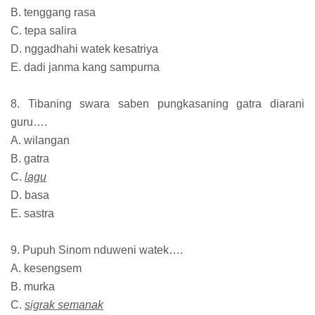
B. tenggang rasa
C. tepa salira
D. nggadhahi watek kesatriya
E. dadi janma kang sampurna
8. Tibaning swara saben pungkasaning gatra diarani
guru….
A. wilangan
B. gatra
C.
lagu
D. basa
E. sastra
9. Pupuh Sinom nduweni watek….
A. kesengsem
B. murka
C.
sigrak semanak