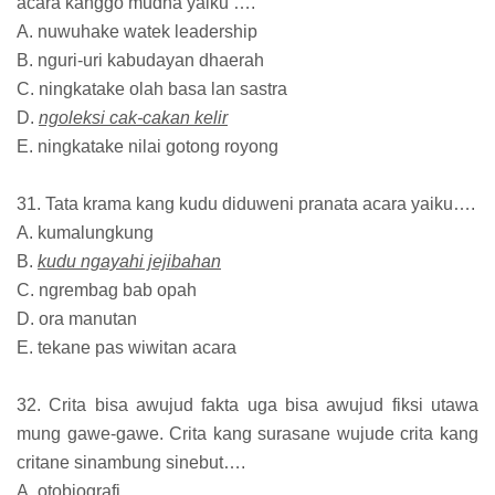
acara kanggo mudha yaiku ….
A. nuwuhake watek leadership
B. nguri-uri kabudayan dhaerah
C. ningkatake olah basa lan sastra
D.
ngoleksi cak-cakan kelir
E. ningkatake nilai gotong royong
31. Tata krama kang kudu diduweni pranata acara yaiku….
A. kumalungkung
B.
kudu ngayahi jejibahan
C. ngrembag bab opah
D. ora manutan
E. tekane pas wiwitan acara
32. Crita bisa awujud fakta uga bisa awujud fiksi utawa
mung gawe-gawe. Crita kang surasane wujude crita kang
critane sinambung sinebut….
A. otobiografi