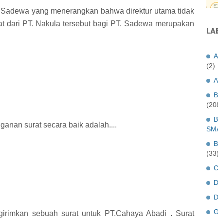
T. Sadewa yang menerangkan bahwa direktur utama tidak
at dari PT. Nakula tersebut bagi PT. Sadewa merupakan
LA
A
(2)
A
B
(20
B
ganan surat secara baik adalah....
SM
B
(33
C
D
D
G
girimkan sebuah surat untuk PT.Cahaya Abadi . Surat