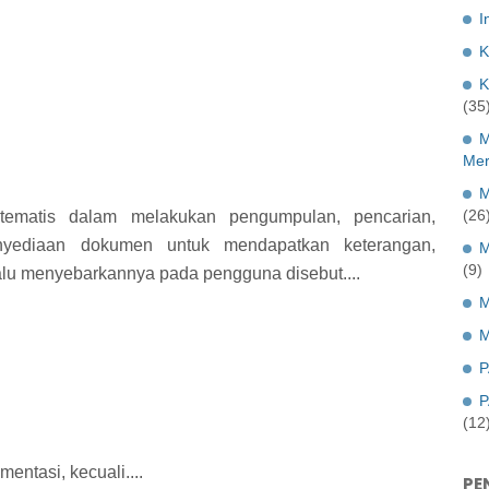
I
K
K
(35
M
Mer
M
(26
stematis dalam melakukan pengumpulan, pencarian,
enyediaan dokumen untuk mendapatkan keterangan,
M
(9)
alu menyebarkannya pada pengguna disebut....
M
M
P
P
(12
entasi, kecuali....
PE