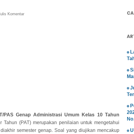
CAR
ulis Komentar
AR
L
Ta
S
Ma
J
Te
P
20
T/PAS Genap Administrasi Umum Kelas 10 Tahun
No.
ir Tahun (PAT) merupakan penilaian untuk mengetahui
 diakhir semester genap. Soal yang diujikan mencakup
U