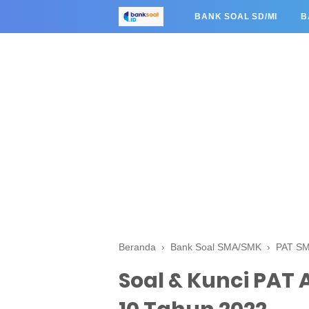
BANK SOAL SD/MI
B
Beranda
›
Bank Soal SMA/SMK
›
PAT S
Soal & Kunci PAT