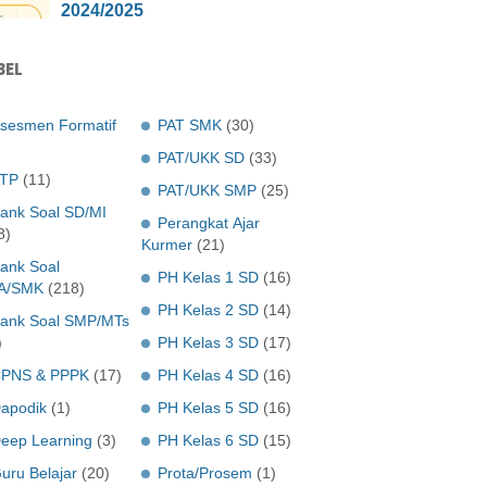
2024/2025
BEL
sesmen Formatif
PAT SMK
(30)
PAT/UKK SD
(33)
TP
(11)
PAT/UKK SMP
(25)
ank Soal SD/MI
Perangkat Ajar
8)
Kurmer
(21)
ank Soal
PH Kelas 1 SD
(16)
A/SMK
(218)
PH Kelas 2 SD
(14)
ank Soal SMP/MTs
)
PH Kelas 3 SD
(17)
PNS & PPPK
(17)
PH Kelas 4 SD
(16)
apodik
(1)
PH Kelas 5 SD
(16)
eep Learning
(3)
PH Kelas 6 SD
(15)
uru Belajar
(20)
Prota/Prosem
(1)