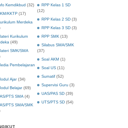
nfo Kemdikbud
(32)
RPP Kelas 1 SD
(12)
KM/KKTP
(17)
RPP Kelas 2 SD
(3)
urikulum Merdeka
)
RPP Kelas 3 SD
(3)
ateri Kurikulum
RPP SMK
(13)
deka
(49)
Silabus SMA/SMK
ateri SMK/SMA
(37)
)
Soal AKM
(1)
edia Pembelajaran
Soal US
(11)
Sumatif
(52)
odul Ajar
(34)
Supervisi Guru
(3)
odul Belajar
(69)
UAS/PAS SD
(39)
AS/PTS SMA
(4)
UTS/PTS SD
(54)
AS/PTS SMA/SMK
)
NGIKUT