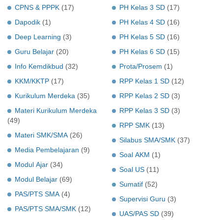
CPNS & PPPK
(17)
PH Kelas 3 SD
(17)
Dapodik
(1)
PH Kelas 4 SD
(16)
Deep Learning
(3)
PH Kelas 5 SD
(16)
Guru Belajar
(20)
PH Kelas 6 SD
(15)
Info Kemdikbud
(32)
Prota/Prosem
(1)
KKM/KKTP
(17)
RPP Kelas 1 SD
(12)
Kurikulum Merdeka
(35)
RPP Kelas 2 SD
(3)
Materi Kurikulum Merdeka
RPP Kelas 3 SD
(3)
(49)
RPP SMK
(13)
Materi SMK/SMA
(26)
Silabus SMA/SMK
(37)
Media Pembelajaran
(9)
Soal AKM
(1)
Modul Ajar
(34)
Soal US
(11)
Modul Belajar
(69)
Sumatif
(52)
PAS/PTS SMA
(4)
Supervisi Guru
(3)
PAS/PTS SMA/SMK
(12)
UAS/PAS SD
(39)