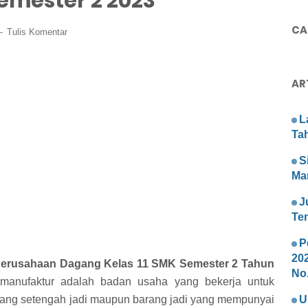
emester 2 2023
CAR
Tulis Komentar
AR
L
Ta
S
Ma
J
Te
P
20
Perusahaan Dagang Kelas 11 SMK Semester 2 Tahun
No.
anufaktur adalah badan usaha yang bekerja untuk
ang setengah jadi maupun barang jadi yang mempunyai
U