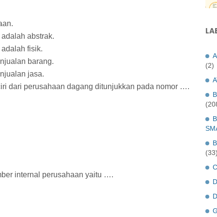
aan.
LA
 adalah abstrak.
adalah fisik.
A
njualan barang.
(2)
njualan jasa.
A
 ciri dari perusahaan dagang ditunjukkan pada nomor ….
B
(20
B
SM
B
(33
C
ber internal perusahaan yaitu ….
D
D
G