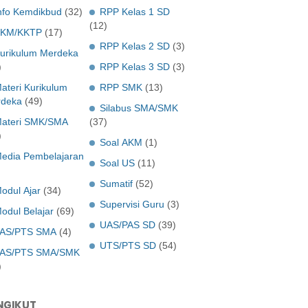
nfo Kemdikbud
(32)
RPP Kelas 1 SD
(12)
KM/KKTP
(17)
RPP Kelas 2 SD
(3)
urikulum Merdeka
)
RPP Kelas 3 SD
(3)
ateri Kurikulum
RPP SMK
(13)
deka
(49)
Silabus SMA/SMK
ateri SMK/SMA
(37)
)
Soal AKM
(1)
edia Pembelajaran
Soal US
(11)
Sumatif
(52)
odul Ajar
(34)
Supervisi Guru
(3)
odul Belajar
(69)
UAS/PAS SD
(39)
AS/PTS SMA
(4)
UTS/PTS SD
(54)
AS/PTS SMA/SMK
)
NGIKUT