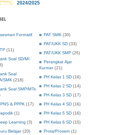
2024/2025
BEL
sesmen Formatif
PAT SMK
(30)
PAT/UKK SD
(33)
TP
(11)
PAT/UKK SMP
(25)
ank Soal SD/MI
Perangkat Ajar
8)
Kurmer
(21)
ank Soal
PH Kelas 1 SD
(16)
A/SMK
(218)
PH Kelas 2 SD
(14)
ank Soal SMP/MTs
)
PH Kelas 3 SD
(17)
PNS & PPPK
(17)
PH Kelas 4 SD
(16)
apodik
(1)
PH Kelas 5 SD
(16)
eep Learning
(3)
PH Kelas 6 SD
(15)
uru Belajar
(20)
Prota/Prosem
(1)