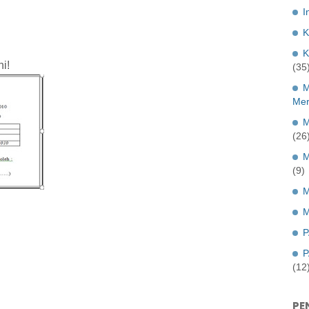
I
K
K
ni!
(35
M
Mer
M
(26
M
(9)
M
M
P
P
(12
PE