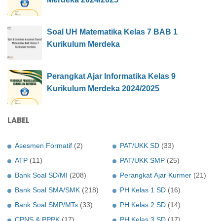
Soal UH Matematika Kelas 7 BAB 1
Kurikulum Merdeka
Perangkat Ajar Informatika Kelas 9
Kurikulum Merdeka 2024/2025
LABEL
Asesmen Formatif
(2)
PAT/UKK SD
(33)
ATP
(11)
PAT/UKK SMP
(25)
Bank Soal SD/MI
(208)
Perangkat Ajar Kurmer
(21)
Bank Soal SMA/SMK
(218)
PH Kelas 1 SD
(16)
Bank Soal SMP/MTs
(33)
PH Kelas 2 SD
(14)
CPNS & PPPK
(17)
PH Kelas 3 SD
(17)