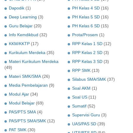
Dapodik
(1)
PH Kelas 4 SD
(16)
Deep Learning
(3)
PH Kelas 5 SD
(16)
Guru Belajar
(20)
PH Kelas 6 SD
(15)
Info Kemdikbud
(32)
Prota/Prosem
(1)
KKM/KKTP
(17)
RPP Kelas 1 SD
(12)
Kurikulum Merdeka
(35)
RPP Kelas 2 SD
(3)
Materi Kurikulum Merdeka
RPP Kelas 3 SD
(3)
(49)
RPP SMK
(13)
Materi SMK/SMA
(26)
Silabus SMA/SMK
(37)
Media Pembelajaran
(9)
Soal AKM
(1)
Modul Ajar
(34)
Soal US
(11)
Modul Belajar
(69)
Sumatif
(52)
PAS/PTS SMA
(4)
Supervisi Guru
(3)
PAS/PTS SMA/SMK
(12)
UAS/PAS SD
(39)
PAT SMK
(30)
UTS/PTS SD
(54)