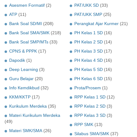
Asesmen Formatif
(2)
PAT/UKK SD
(33)
ATP
(11)
PAT/UKK SMP
(25)
Bank Soal SD/MI
(208)
Perangkat Ajar Kurmer
(21)
Bank Soal SMA/SMK
(218)
PH Kelas 1 SD
(16)
Bank Soal SMP/MTs
(33)
PH Kelas 2 SD
(14)
CPNS & PPPK
(17)
PH Kelas 3 SD
(17)
Dapodik
(1)
PH Kelas 4 SD
(16)
Deep Learning
(3)
PH Kelas 5 SD
(16)
Guru Belajar
(20)
PH Kelas 6 SD
(15)
Info Kemdikbud
(32)
Prota/Prosem
(1)
KKM/KKTP
(17)
RPP Kelas 1 SD
(12)
Kurikulum Merdeka
(35)
RPP Kelas 2 SD
(3)
Materi Kurikulum Merdeka
RPP Kelas 3 SD
(3)
(49)
RPP SMK
(13)
Materi SMK/SMA
(26)
Silabus SMA/SMK
(37)