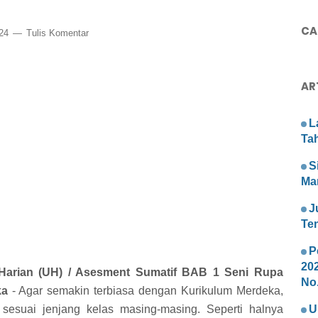
CAR
024
Tulis Komentar
AR
L
Ta
S
Ma
J
Te
P
20
arian (UH) / Asesment Sumatif BAB 1 Seni Rupa
No.
ka
- Agar semakin terbiasa dengan Kurikulum Merdeka,
 sesuai jenjang kelas masing-masing. Seperti halnya
U