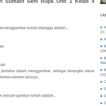
 Sumatif Seni Rupa Unit 1 Kelas 4
LA
A
at menggambar rumah tetangga adalah...
(2)
A
B
ntu
(20
B
SM
mah
B
h pertama dalam menggambar, sebagai kerangka dasar
(33
lemen-elemen lainnya.
C
D
am sebuah gambar rumah adalah...
D
G