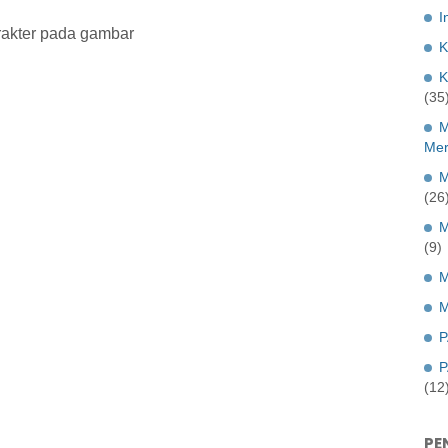
I
rakter pada gambar
K
K
(35
M
Mer
M
(26
M
(9)
M
M
P
P
(12
PE