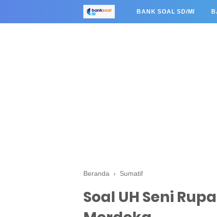
BANK SOAL SD/MI
B
Beranda
›
Sumatif
Soal UH Seni Rupa