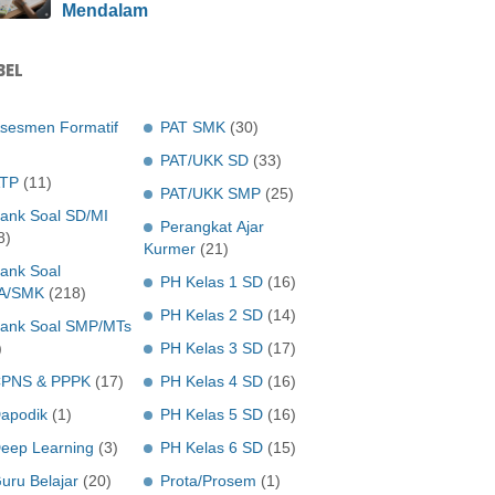
Mendalam
BEL
sesmen Formatif
PAT SMK
(30)
PAT/UKK SD
(33)
TP
(11)
PAT/UKK SMP
(25)
ank Soal SD/MI
Perangkat Ajar
8)
Kurmer
(21)
ank Soal
PH Kelas 1 SD
(16)
A/SMK
(218)
PH Kelas 2 SD
(14)
ank Soal SMP/MTs
)
PH Kelas 3 SD
(17)
PNS & PPPK
(17)
PH Kelas 4 SD
(16)
apodik
(1)
PH Kelas 5 SD
(16)
eep Learning
(3)
PH Kelas 6 SD
(15)
uru Belajar
(20)
Prota/Prosem
(1)