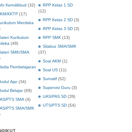
nfo Kemdikbud
(32)
RPP Kelas 1 SD
(12)
KM/KKTP
(17)
RPP Kelas 2 SD
(3)
urikulum Merdeka
)
RPP Kelas 3 SD
(3)
ateri Kurikulum
RPP SMK
(13)
deka
(49)
Silabus SMA/SMK
ateri SMK/SMA
(37)
)
Soal AKM
(1)
edia Pembelajaran
Soal US
(11)
Sumatif
(52)
odul Ajar
(34)
Supervisi Guru
(3)
odul Belajar
(69)
UAS/PAS SD
(39)
AS/PTS SMA
(4)
UTS/PTS SD
(54)
AS/PTS SMA/SMK
)
NGIKUT