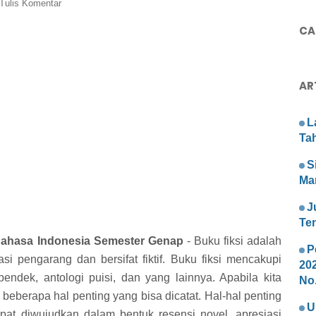
Tulis Komentar
CAR
AR
L
Ta
S
Ma
J
Te
 Bahasa Indonesia Semester Genap
- Buku fiksi adalah
P
si pengarang dan bersifat fiktif. Buku fiksi mencakupi
20
 pendek, antologi puisi, dan yang lainnya. Apabila kita
No.
beberapa hal penting yang bisa dicatat. Hal-hal penting
U
apat diwujudkan dalam bentuk resensi novel, apresiasi