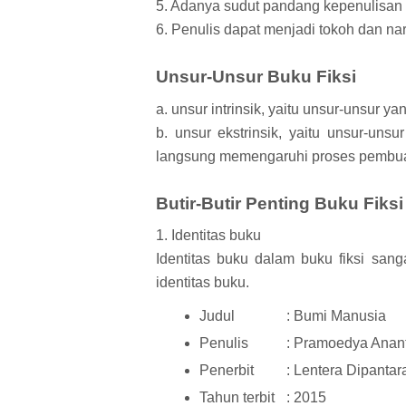
5. Adanya sudut pandang kepenulisan b
6. Penulis dapat menjadi tokoh dan nar
Unsur-Unsur Buku Fiksi
a. unsur intrinsik, yaitu unsur-unsur 
b. unsur ekstrinsik, yaitu unsur-unsu
langsung memengaruhi proses pembuata
Butir-Butir Penting Buku Fiksi
1. Identitas buku
Identitas buku dalam buku fiksi san
identitas buku.
Judul
: Bumi Manusia
Penulis
: Pramoedya Anan
Penerbit
: Lentera Dipantar
Tahun terbit
: 2015