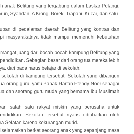
uh anak Belitung yang tergabung dalam Laskar Pelangi.
run, Syahdan, A Kiong, Borek, Trapani, Kucai, dan satu-
idupan di pedalaman daerah Belitung yang kontras dan
tapi masyarakatnya tidak mampu memenuhi kebutuhan
semangat juang dari bocah-bocah kampung Belitung yang
pendidikan. Sebagian besar dari orang tua mereka lebih
, dari pada harus belajar di sekolah.
 sekolah di kampung tersebut. Sekolah yang dibangun
dua orang guru, yaitu Bapak Harfan Efendy Noor sebagai
tua dan seorang guru muda yang bernama Ibu Muslimah
kan salah satu rakyat miskin yang berusaha untuk
didikan. Sekolah tersebut nyaris dibubarkan oleh
a Selatan karena kekurangan murid.
l diselamatkan berkat seorang anak yang sepanjang masa