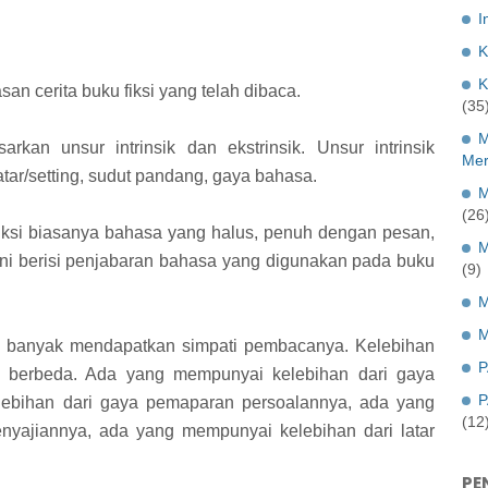
I
K
K
n cerita buku fiksi yang telah dibaca.
(35
M
arkan unsur intrinsik dan ekstrinsik. Unsur intrinsik
Mer
atar/setting, sudut pandang, gaya bahasa.
M
(26
ksi biasanya bahasa yang halus, penuh dengan pesan,
M
 ini berisi penjabaran bahasa yang digunakan pada buku
(9)
M
M
n banyak mendapatkan simpati pembacanya. Kelebihan
P
ya berbeda. Ada yang mempunyai kelebihan dari gaya
P
ebihan dari gaya pemaparan persoalannya, ada yang
(12
enyajiannya, ada yang mempunyai kelebihan dari latar
PE