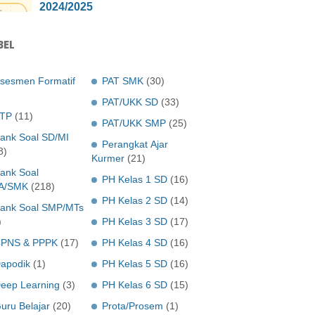
2024/2025
BEL
sesmen Formatif
PAT SMK
(30)
PAT/UKK SD
(33)
TP
(11)
PAT/UKK SMP
(25)
ank Soal SD/MI
Perangkat Ajar
8)
Kurmer
(21)
ank Soal
PH Kelas 1 SD
(16)
A/SMK
(218)
PH Kelas 2 SD
(14)
ank Soal SMP/MTs
)
PH Kelas 3 SD
(17)
PNS & PPPK
(17)
PH Kelas 4 SD
(16)
apodik
(1)
PH Kelas 5 SD
(16)
eep Learning
(3)
PH Kelas 6 SD
(15)
uru Belajar
(20)
Prota/Prosem
(1)