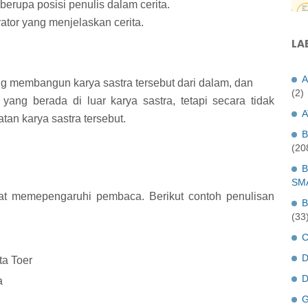
erupa posisi penulis dalam cerita.
ator yang menjelaskan cerita.
LA
A
yang membangun karya sastra tersebut dari dalam, dan
(2)
r yang berada di luar karya sastra, tetapi secara tidak
A
n karya sastra tersebut.
B
(20
B
SM
gat memepengaruhi pembaca. Berikut contoh penulisan
B
(33
C
D
ta Toer
D
a
G