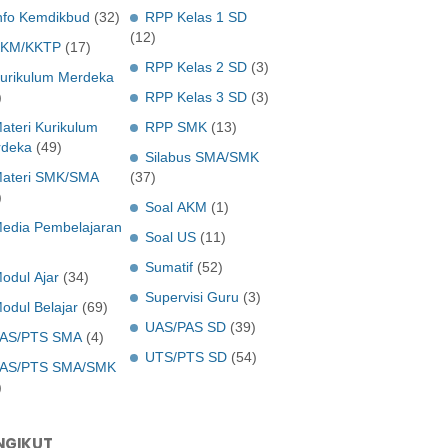
nfo Kemdikbud
(32)
RPP Kelas 1 SD
(12)
KM/KKTP
(17)
RPP Kelas 2 SD
(3)
urikulum Merdeka
)
RPP Kelas 3 SD
(3)
ateri Kurikulum
RPP SMK
(13)
deka
(49)
Silabus SMA/SMK
ateri SMK/SMA
(37)
)
Soal AKM
(1)
edia Pembelajaran
Soal US
(11)
Sumatif
(52)
odul Ajar
(34)
Supervisi Guru
(3)
odul Belajar
(69)
UAS/PAS SD
(39)
AS/PTS SMA
(4)
UTS/PTS SD
(54)
AS/PTS SMA/SMK
)
NGIKUT