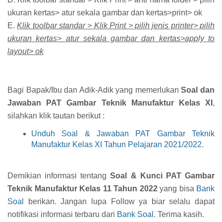
ukuran kertas> atur sekala gambar dan kertas>print> ok
E.
Klik toolbar standar > Klik Print > pilih jenis printer> pilih
ukuran kertas> atur sekala gambar dan kertas>apply to
layout> ok
Bagi Bapak/Ibu dan Adik-Adik yang memerlukan
Soal dan
Jawaban PAT Gambar Teknik Manufaktur Kelas XI
,
silahkan klik tautan berikut :
Unduh Soal & Jawaban PAT Gambar Teknik
Manufaktur Kelas XI Tahun Pelajaran 2021/2022.
Demikian informasi tentang
Soal & Kunci PAT Gambar
Teknik Manufaktur Kelas 11 Tahun 2022
yang bisa
Bank
Soal
berikan. Jangan lupa Follow ya biar selalu dapat
notifikasi informasi terbaru dari
Bank Soal
. Terima kasih.