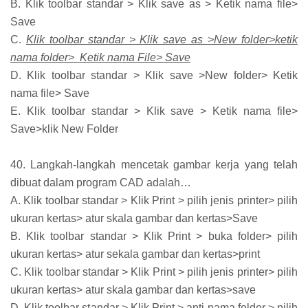
B. Klik toolbar standar > Klik save as > Ketik nama file>
Save
C.
Klik toolbar standar > Klik save as >New folder>ketik
nama folder> Ketik nama File> Save
D. Klik toolbar standar > Klik save >New folder> Ketik
nama file> Save
E. Klik toolbar standar > Klik save > Ketik nama file>
Save>klik New Folder
40. Langkah-langkah mencetak gambar kerja yang telah
dibuat dalam program CAD adalah…
A. Klik toolbar standar > Klik Print > pilih jenis printer> pilih
ukuran kertas> atur skala gambar dan kertas>Save
B. Klik toolbar standar > Klik Print > buka folder> pilih
ukuran kertas> atur sekala gambar dan kertas>print
C. Klik toolbar standar > Klik Print > pilih jenis printer> pilih
ukuran kertas> atur skala gambar dan kertas>save
D. Klik toolbar standar > Klik Print > anti nama folder > pilih