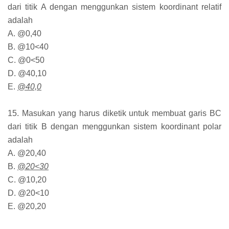
dari titik A dengan menggunkan sistem koordinant relatif
adalah
A. @0,40
B. @10<40
C. @0<50
D. @40,10
E.
@40,0
15. Masukan yang harus diketik untuk membuat garis BC
dari titik B dengan menggunkan sistem koordinant polar
adalah
A. @20,40
B.
@20<30
C. @10,20
D. @20<10
E. @20,20