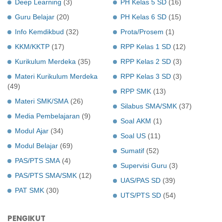
Deep Learning
(3)
PH Kelas 5 SD
(16)
Guru Belajar
(20)
PH Kelas 6 SD
(15)
Info Kemdikbud
(32)
Prota/Prosem
(1)
KKM/KKTP
(17)
RPP Kelas 1 SD
(12)
Kurikulum Merdeka
(35)
RPP Kelas 2 SD
(3)
Materi Kurikulum Merdeka
RPP Kelas 3 SD
(3)
(49)
RPP SMK
(13)
Materi SMK/SMA
(26)
Silabus SMA/SMK
(37)
Media Pembelajaran
(9)
Soal AKM
(1)
Modul Ajar
(34)
Soal US
(11)
Modul Belajar
(69)
Sumatif
(52)
PAS/PTS SMA
(4)
Supervisi Guru
(3)
PAS/PTS SMA/SMK
(12)
UAS/PAS SD
(39)
PAT SMK
(30)
UTS/PTS SD
(54)
PENGIKUT