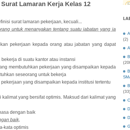
Surat Lamaran Kerja Kelas 12
LA
finisi surat lamaran pekerjaan, kecuali...
orang untuk menanyakan tentang suatu jabatan yang ia
A
(2)
ukan pekerjaan kepada orang atau jabatan yang dapat
A
B
bekerja di suatu kantor atau instansi
(20
 yang membutuhkan pekerjaan yang disampaikan kepada
B
utuhkan seseorang untuk bekerja
SM
 pekerjaan yang disampaikan kepada institusi tertentu
B
(33
i kalimat yang bersifat optimis. Maksud dari kalimat yang
C
D
hasa dengan baik
D
gan baik,
G
a-kata optimis