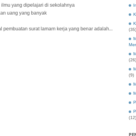
ilmu yang dipelajari di sekolahnya
I
kan uang yang banyak
K
K
l pembuatan surat lamarn kerja yang benar adalah...
(35
M
Mer
M
(26
M
(9)
M
M
P
P
(12
PE