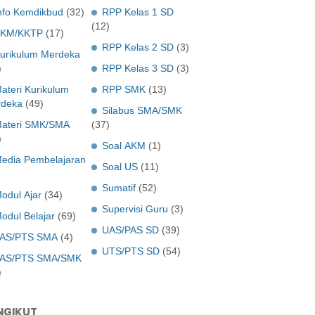
nfo Kemdikbud
(32)
RPP Kelas 1 SD
(12)
KM/KKTP
(17)
RPP Kelas 2 SD
(3)
urikulum Merdeka
)
RPP Kelas 3 SD
(3)
ateri Kurikulum
RPP SMK
(13)
deka
(49)
Silabus SMA/SMK
ateri SMK/SMA
(37)
)
Soal AKM
(1)
edia Pembelajaran
Soal US
(11)
Sumatif
(52)
odul Ajar
(34)
Supervisi Guru
(3)
odul Belajar
(69)
UAS/PAS SD
(39)
AS/PTS SMA
(4)
UTS/PTS SD
(54)
AS/PTS SMA/SMK
)
NGIKUT