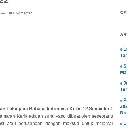
22
CAR
2
Tulis Komentar
AR
L
Ta
S
Ma
J
Te
P
20
n Pekerjaan Bahasa Indonesia Kelas 12 Semester 1
No.
amaran Kerja adalah surat yang dibuat oleh seseorang
ansi atau perusahaan dengan maksud untuk melamar
U