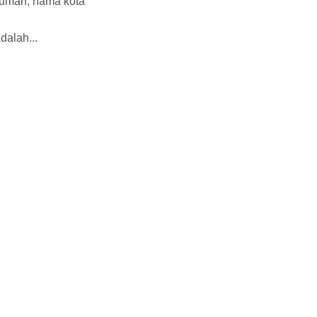
rumah, nama kota
dalah...