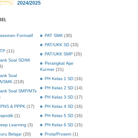
2024/2025
BEL
sesmen Formatif
PAT SMK
(30)
PAT/UKK SD
(33)
TP
(11)
PAT/UKK SMP
(25)
ank Soal SD/MI
Perangkat Ajar
8)
Kurmer
(21)
ank Soal
PH Kelas 1 SD
(16)
A/SMK
(218)
PH Kelas 2 SD
(14)
ank Soal SMP/MTs
)
PH Kelas 3 SD
(17)
PNS & PPPK
(17)
PH Kelas 4 SD
(16)
apodik
(1)
PH Kelas 5 SD
(16)
eep Learning
(3)
PH Kelas 6 SD
(15)
uru Belajar
(20)
Prota/Prosem
(1)