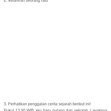
E. kelahiran seorang ratu
3. Perhatikan penggalan cerita sejarah berikut ini!
Pukul 13.00 WIB aku baru pulang dari sekolah. Layaknya