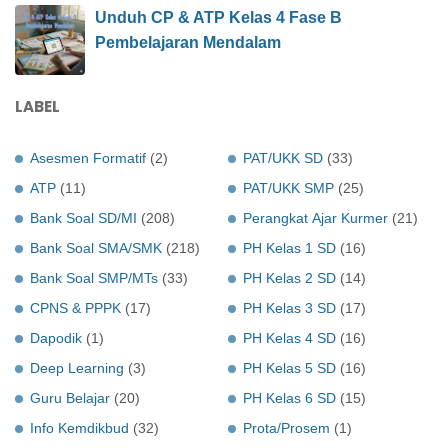
Unduh CP & ATP Kelas 4 Fase B
Pembelajaran Mendalam
LABEL
Asesmen Formatif
(2)
PAT/UKK SD
(33)
ATP
(11)
PAT/UKK SMP
(25)
Bank Soal SD/MI
(208)
Perangkat Ajar Kurmer
(21)
Bank Soal SMA/SMK
(218)
PH Kelas 1 SD
(16)
Bank Soal SMP/MTs
(33)
PH Kelas 2 SD
(14)
CPNS & PPPK
(17)
PH Kelas 3 SD
(17)
Dapodik
(1)
PH Kelas 4 SD
(16)
Deep Learning
(3)
PH Kelas 5 SD
(16)
Guru Belajar
(20)
PH Kelas 6 SD
(15)
Info Kemdikbud
(32)
Prota/Prosem
(1)