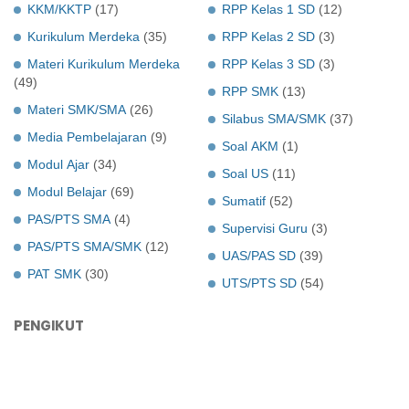
KKM/KKTP
(17)
RPP Kelas 1 SD
(12)
Kurikulum Merdeka
(35)
RPP Kelas 2 SD
(3)
Materi Kurikulum Merdeka
RPP Kelas 3 SD
(3)
(49)
RPP SMK
(13)
Materi SMK/SMA
(26)
Silabus SMA/SMK
(37)
Media Pembelajaran
(9)
Soal AKM
(1)
Modul Ajar
(34)
Soal US
(11)
Modul Belajar
(69)
Sumatif
(52)
PAS/PTS SMA
(4)
Supervisi Guru
(3)
PAS/PTS SMA/SMK
(12)
UAS/PAS SD
(39)
PAT SMK
(30)
UTS/PTS SD
(54)
PENGIKUT