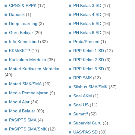
CPNS & PPPK
(17)
PH Kelas 3 SD
(17)
Dapodik
(1)
PH Kelas 4 SD
(16)
Deep Learning
(3)
PH Kelas 5 SD
(16)
Guru Belajar
(20)
PH Kelas 6 SD
(15)
Info Kemdikbud
(32)
Prota/Prosem
(1)
KKM/KKTP
(17)
RPP Kelas 1 SD
(12)
Kurikulum Merdeka
(35)
RPP Kelas 2 SD
(3)
Materi Kurikulum Merdeka
RPP Kelas 3 SD
(3)
(49)
RPP SMK
(13)
Materi SMK/SMA
(26)
Silabus SMA/SMK
(37)
Media Pembelajaran
(9)
Soal AKM
(1)
Modul Ajar
(34)
Soal US
(11)
Modul Belajar
(69)
Sumatif
(52)
PAS/PTS SMA
(4)
Supervisi Guru
(3)
PAS/PTS SMA/SMK
(12)
UAS/PAS SD
(39)